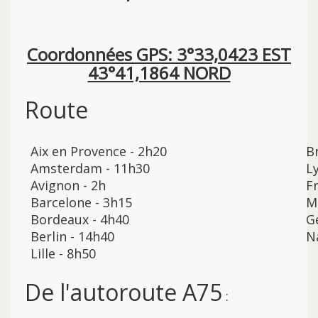
Coordonnées GPS: 3°33,0423 EST
43°41,1864 NORD
Route
Aix en Provence - 2h20
Br
Amsterdam - 11h30
L
Avignon - 2h
F
Barcelone - 3h15
Ma
Bordeaux - 4h40
G
Berlin - 14h40
N
Lille - 8h50
De l'autoroute A75
: