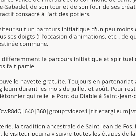
lbe-Sabadel, de son tour et de son four de ses cr
ctif consacré à l'art des potiers.
visiteur suit un parcours initiatique d'un peu moins
ous ses doigts à l'occasion d'animations, etc... de 
déstinée commune.
re differemment le parcours initiatique et spiritue
s fait partie.
uvelle navette gratuite. Toujours en partenariat 
leum durant les mois de juillet et août. Pour rest
iétonnier qui relie le Pont du Diable à Saint-Jean-
cwR8dQ|640|360|group=videos1|title=argileum|v
erie, la tradition ancestrale de Saint Jean de Fos. 
le visiteur pourra y suivre toutes les étapes de la