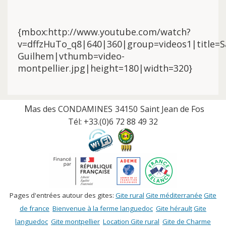
{mbox:http://www.youtube.com/watch?
v=dffzHuTo_q8|640|360|group=videos1|title=S
Guilhem|vthumb=video-
montpellier.jpg|height=180|width=320}
M
as des CONDAMINES
34150
Saint Jean de Fos
Tél:
+33.(0)
6 72 88 49 32
Pages d'entrées autour des gites:
Gite rural
Gite méditerranée
Gite
de france
Bienvenue à la ferme languedoc
Gite hérault
Gite
languedoc
Gite montpellier
Location Gite rural
Gite de Charme