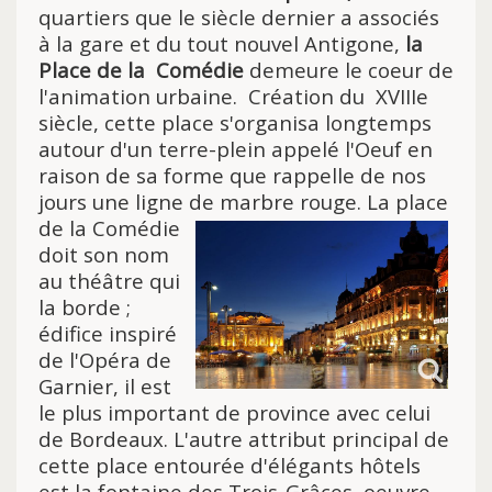
quartiers que le siècle dernier a associés
à la gare et du tout nouvel Antigone,
la
Place de la
Comédie
demeure le coeur de
l'animation urbaine.
Création du XVIIIe
siècle, cette place s'organisa longtemps
autour d'un terre-plein appelé l'Oeuf en
raison de sa forme que rappelle de nos
jours
une ligne de marbre rouge.
La place
de la Comédie
doit son nom
au théâtre qui
la borde ;
édifice inspiré
de l'Opéra de
Garnier, il est
le plus important de provi
nce avec celui
de Bordeaux. L'autre attribut principal de
cette place entourée d'élégants hôtels
est la fontaine des Trois-Grâces, oeuvre