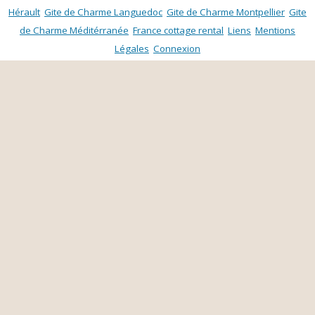
Hérault
Gite de Charme Languedoc
Gite de Charme Montpellier
Gite
de Charme Méditérranée
France cottage rental
Liens
Mentions
Légales
Connexion