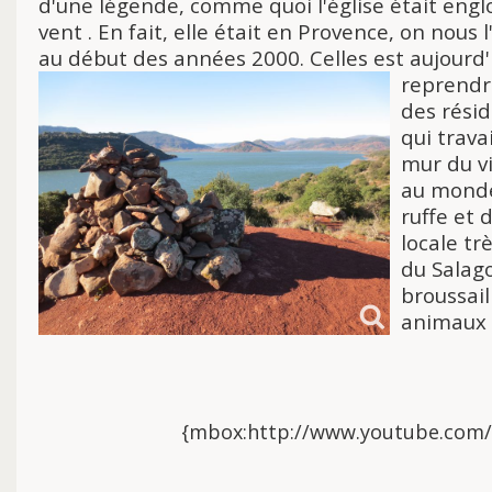
d'une légende, comme
quoi l'église était eng
vent . En fait, elle était en Provence, on nous
l
au début des années 2000. Celles est aujourd'h
reprendre
des résid
qui trava
mur du vi
au monde
ruffe et 
locale tr
du Salago
broussail
animaux 
{mbox:http://www.youtube.com