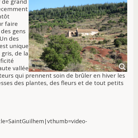
r de grand
 récemment
ntôt
ur
faire
u des gens
 Un des
'est unique
t
gris, de la
ficité
aute vallée
teurs qui prennent soin de brûler en hiver les
esses des plantes, des fleurs et de tout petits
le=SaintGuilhem|vthumb=video-