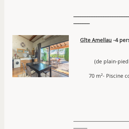
________________________
_______
Gîte Amellau
-4 per
(de plain-pied
70 m²- Piscine
________________________
______