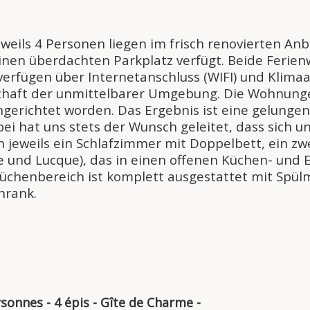
eweils 4 Personen liegen im frisch renovierten 
einen überdachten Parkplatz verfügt. Beide Feri
rfügen über Internetanschluss (WIFI) und Klimaanl
schaft der unmittelbarer Umgebung. Die Wohnunge
ingerichtet worden. Das Ergebnis ist eine gelunge
i hat uns stets der Wunsch geleitet, dass sich un
eweils ein Schlafzimmer mit Doppelbett, ein zwei
nd Lucque), das in einen offenen Küchen- und E
Küchenbereich ist komplett ausgestattet mit Spü
hrank.
sonnes - 4 épis - Gîte de Charme -