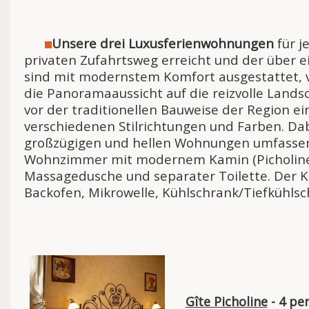
Unsere drei Luxusferienwohnungen
für j
privaten Zufahrtsweg erreicht und der über 
sind mit modernstem Komfort ausgestattet, ve
die Panoramaaussicht auf die reizvolle Land
vor der traditionellen Bauweise der Region e
verschiedenen Stilrichtungen und Farben. Dabe
großzügigen und hellen Wohnungen umfassen j
Wohnzimmer mit modernem Kamin (Picholine u
Massagedusche und separater Toilette. Der 
Backofen, Mikrowelle, Kühlschrank/Tiefkühlsc
Gîte Picholine
- 4 per