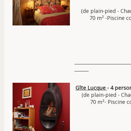
(de plain-pied - Ch
70 m² -Piscine 
________________________
______
Gîte Lucque
- 4 perso
(de plain-pied - Ch
70 m²- Piscine 