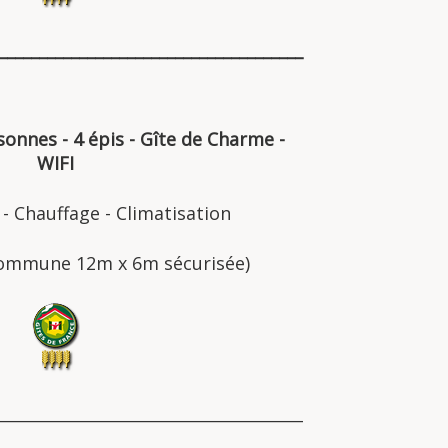
______________________________________
sonnes - 4 épis - Gîte de Charme -
WIFI
 - Chauffage - Climatisation
 commune 12m x 6m sécurisée
)
______________________________________