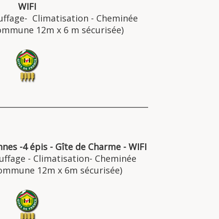
WIFI
auffage- Climatisation - Cheminée
commune 12m x 6 m sécurisée)
______________________________________
nnes -4 épis - Gîte de Charme - WIFI
auffage - Climatisation- Cheminée
commune 12m x 6m sécurisée)